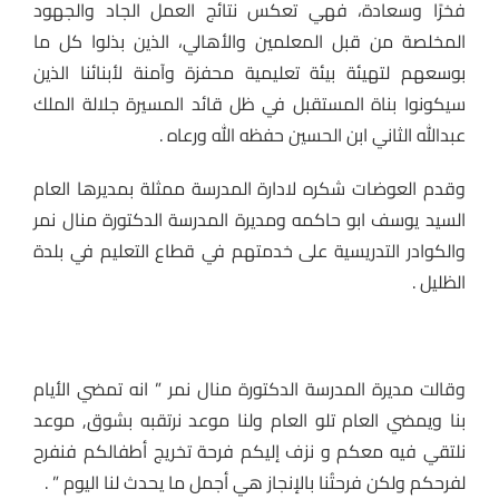
فخرًا وسعادة، فهي تعكس نتائج العمل الجاد والجهود
المخلصة من قبل المعلمين والأهالي، الذين بذلوا كل ما
بوسعهم لتهيئة بيئة تعليمية محفزة وآمنة لأبنائنا الذين
سيكونوا بناة المستقبل في ظل قائد المسيرة جلالة الملك
عبدالله الثاني ابن الحسين حفظه الله ورعاه .
وقدم العوضات شكره لادارة المدرسة ممثلة بمديرها العام
السيد يوسف ابو حاكمه ومديرة المدرسة الدكتورة منال نمر
والكوادر التدريسية على خدمتهم في قطاع التعليم في بلدة
الظليل .
وقالت مديرة المدرسة الدكتورة منال نمر ” انه تمضي الأيام
بنا ويمضي العام تلو العام ولنا موعد نرتقبه بشوق, موعد
نلتقي فيه معكم و نزف إليكم فرحة تخريج أطفالكم فنفرح
لفرحكم ولكن فرحتُنا بالإنجاز هي أجمل ما يحدث لنا اليوم ” .