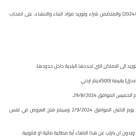
تعلن بلدية الظليل عن طرح العطاء رقم (54/9-رئيسية/2024) والمتضمن شراء وتوريد مواد البناء والانشاء، على اصحاب
وريد الى الاماكن التي تحددها البلدية داخل حدودها.
500)دينار اردني
يس الموافق 29/8/2024
.
– آخر موعد لإيداع العروض الساعة الحادية عشر من يوم الاثنين الموافق 2/9/2024 وسيتم فتح العروض في نفس
دون ان يترتب عن هذا الالغاء أية مطالبة مالية او قانونية.