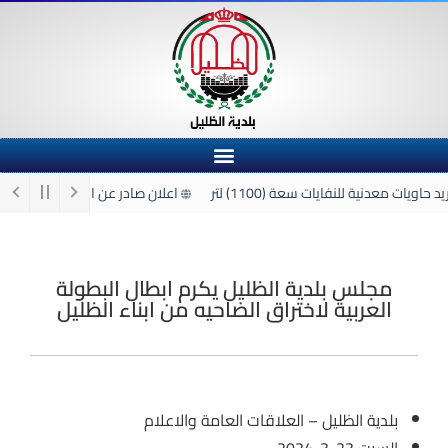
ويات معدنية للنفايات سعة (1100) لتر
اعلان صادر عن اللجنة الفرعية لشر
مجلس بلدية الظليل يكرم ابطال البطولة
العربية لاختراق الضاحيه من ابناء الظليل
بلدية الظليل – العلاقات العامة والاعلام
السبت 23-3-2024