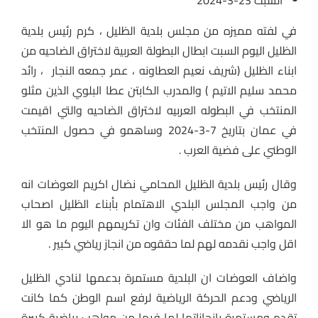
في لفته مميزه من مجلس بلدية الظليل ، كرم رئيس بلدية
الظليل اليوم السبت ابطال البطولة العربية لاختراق الضاحيه من
ابناء الظليل (شريف نعيم العطاونه ، عمر جمعه النجار ، رائد
محمد سليم الاتيم ) والمدرب الكابتن عطا البلوي الذين مثلو
المنتخب في البطوله العربيه لاختراق الضاحيه والتي اقيمت
في عمان بتاريخ 7-3-2024 وساهمو في حصول المنتخب
الوطني على فضية العرب .
وقال رئيس بلدية الظليل المحامي نضال اكريم العوضات انه
من واجب المجلس البلدي الاهتمام بأبناء الظليل اصحاب
المواهب من مختلف الفئات وان تكريمهم اليوم ما هو الا
اقل واجب نقدمه لهم لما حققوه من انجاز رياضي كبير .
واضاف العوضات ان البلدية مستمرة بدعمها لنادي الظليل
الرياضي ودعم الحركة الرياضية لرفع اسم الوطن كما كانت
تقدم ومستمرة بانجازاتها لما فيها من مواهب رياضية كبيرة