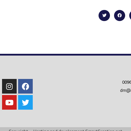
009
dm@do