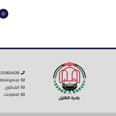
6253824028
lail.gov.jo
الشكاوي
الاقتراحات